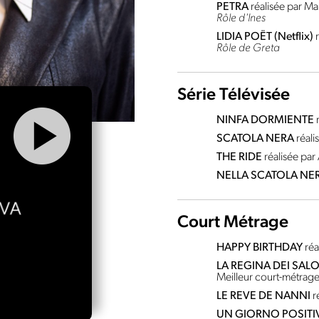
PETRA
réalisée par Ma
Rôle d'Ines
LIDIA POËT (Netflix)
Rôle de Greta
Série Télévisée
NINFA DORMIENTE
SCATOLA NERA
réal
THE RIDE
réalisée pa
NELLA SCATOLA NE
Court Métrage
HAPPY BIRTHDAY
ré
LA REGINA DEI SALO
Meilleur court-métrage 
LE REVE DE NANNI
r
UN GIORNO POSITI