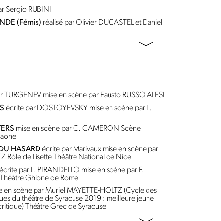
par Sergio RUBINI
NDE (Fémis)
réalisé par Olivier DUCASTEL et Daniel
par TURGENEV
mise en scène par Fausto RUSSO ALESI
ES
écrite par DOSTOYEVSKY
mise en scène par L.
TERS
mise en scène par C. CAMERON
Scène
Saone
 DU HASARD
écrite par Marivaux
mise en scène par
TZ
Rôle de Lisette
Théâtre National de Nice
écrite par L. PIRANDELLO
mise en scène par F.
Théâtre Ghione de Rome
e en scène par Muriel MAYETTE-HOLTZ
(Cycle des
ques du théâtre de Syracuse 2019 : meilleure jeune
critique)
Théâtre Grec de Syracuse