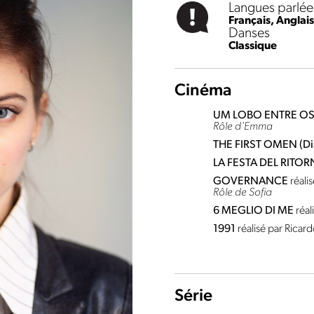
Langues parlée
Français,
Anglais
Danses
Classique
Cinéma
UM LOBO ENTRE OS
Rôle d'Emma
THE FIRST OMEN (Di
LA FESTA DEL RITO
GOVERNANCE
réali
Rôle de Sofia
6 MEGLIO DI ME
réa
1991
réalisé par Rica
Série