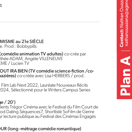
nathanouazana@agenceplan-a.com
Nathan Ouazana
s
Contact:
MISME au 21e SIÈCLE
e. Prod : Bobbypills
comédie animation TV adultes)
co-crée par
othée ADAM, Angèle VILLENEUVE
DEME / Lucien TV
OUT IRA BIEN (TV comédie science-fiction /co-
mazières)
co-créée avec Lisa HERBERS / prod.
o Film Lab Next 2022, Lauréate Nouveaux Récits
2024, Sélectionné pour le Writers Campus Series
e / 20')
lents Trégor Cinéma avec le Festival du Film Court de
rod Dating Séquences7, Shortlisté SoFilm de Genre
r lecture publique au Festival des Cinémas Engagés
UR (long -métrage comédie romantique)