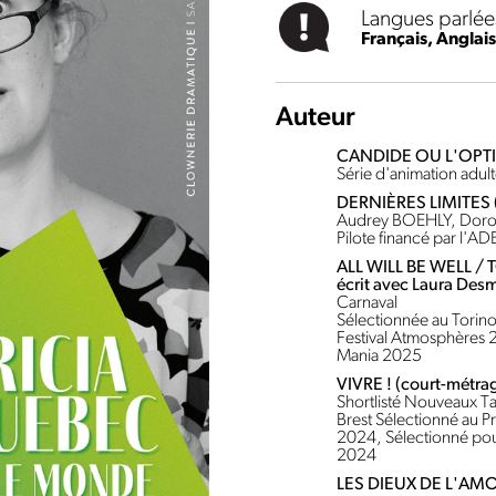
Langues parlée
Français,
Anglais
Auteur
CANDIDE OU L'OPTI
Série d'animation adult
DERNIÈRES LIMITES (
Audrey BOEHLY, Dor
Pilote financé par l'A
ALL WILL BE WELL / T
écrit avec Laura Des
Carnaval
Sélectionnée au Torin
Festival Atmosphères 
Mania 2025
VIVRE ! (court-métrag
Shortlisté Nouveaux Ta
Brest Sélectionné au P
2024, Sélectionné pou
2024
LES DIEUX DE L'AMO