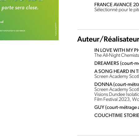
FRANCE AVANCE 2040
Sélectionné pour le pi
Auteur/Réalisateu
IN LOVE WITH MY PH
The All-Night Chemist
DREAMERS (court-mét
A SONG HEARD IN TH
Screen Academy Scotl
DONNA (court-métrag
Screen Academy Scotla
Visions Dundee Isolati
Film Festival 2023, Wo
GUY (court-métrage a
COUCHTIME STORIES 