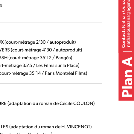
nathanouazana@agenceplan-a.com
Nathan Ouazana
s
Contact:
(court-métrage 2'30 / autoproduit)
RS (court-métrage 4'30 / autoproduit)
H (court-métrage 35'12 / Pangéa)
étrage 35'5 / Les Films sur la Place)
urt-métrage 35'14 / Paris Montréal Films)
E (adaptation du roman de Cécile COULON)
LLES (adaptation du roman de H. VINCENOT)